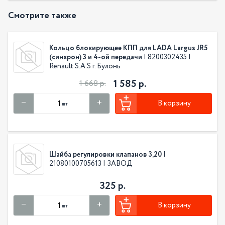
Смотрите также
Кольцо блокирующее КПП для LADA Largus JR5
(синхрон) 3 и 4-ой передачи
| 8200302435 |
Renault S.A.S г. Булонь
1 585 р.
1 668 р.
В корзину
шт
Шайба регулировки клапанов 3,20
|
21080100705613 | ЗАВОД
325 р.
В корзину
шт