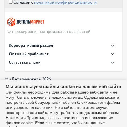
Согласен с
политикой конфиденциальности
Оптовая-розничная продажа автозапчастей
Корпоративный раздел
Новости
Оптовый прайс-лист
Контакты
Связаться с нами
Скачать прайс в XLS
О компании
Доставка
Скачать прайс в PDF
Оптовый прайс-лист
© «Детальмаркет», 2026
Оплата
Мы используем файлы cookie на нашем веб-сайте
Разработка:
Производители
info@detalmarket.ru
Эти файлы необходимы для работы нашего веб-сайта и не
Политика в отношении обработки персональных данных
могут быть отключены в наших системах. Однако вы можете
Перезвоните мне
Все упоминания товарных знаков (включая LADA и АвтоВАЗ)
настроить свой браузер так, чтобы он блокировал эти файлы
используются исключительно для указания совместимости
или уведомлял вас о них. Но знайте, что в этом случае
товаров и соответствуют положениям ст. 1487, 1484
некоторые части сайта могут работать не должным образом.
Гражданского кодекса РФ. Интернет-магазин не является
Нажимая «Принять», вы соглашаетесь на использование
официальным дистрибьютором или представителем ПАО
файлов cookie. Если вы не хотите, чтобы эти данные