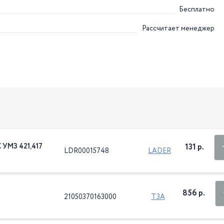
Бесплатно
Рассчитает менеджер
 УМЗ 421,417
131 р.
LDR00015748
LADER
856 р.
21050370163000
ТЗА