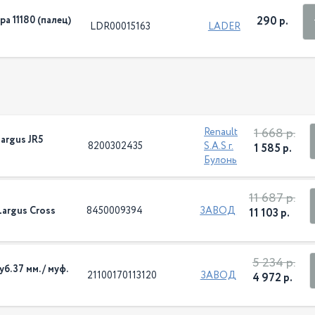
а 11180 (палец)
290 р.
LDR00015163
LADER
1 668 р.
Renault
argus JR5
8200302435
S.A.S г.
1 585 р.
Булонь
11 687 р.
argus Cross
8450009394
ЗАВОД
11 103 р.
5 234 р.
б. 37 мм. / муф.
21100170113120
ЗАВОД
4 972 р.