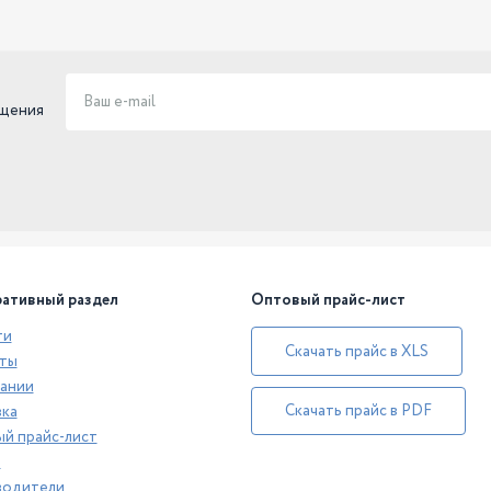
ещения
ативный раздел
Оптовый прайс-лист
ти
Скачать прайс в XLS
ты
ании
Скачать прайс в PDF
ка
й прайс-лист
а
водители