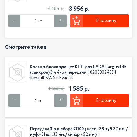
3 956 р.
4 164 р.
В корзину
к-т
Смотрите также
Кольцо блокирующее КПП для LADA Largus JR5
(синхрон) 3 и 4-ой передачи
| 8200302435 |
Renault S.A.S г. Булонь
1 585 р.
1 668 р.
В корзину
шт
Передача 3-я в сборе 21100 (шест. - 38 зуб. 37 мм. /
муф. - 31 шл. 33 мм. / синхр. - 52 мм.)
|