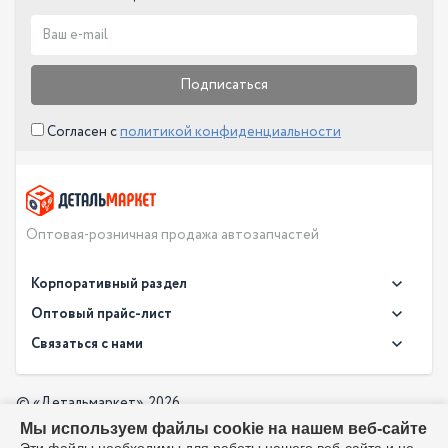
Подписаться
Согласен с
политикой конфиденциальности
Оптовая-розничная продажа автозапчастей
Корпоративный раздел
Новости
Оптовый прайс-лист
Контакты
Связаться с нами
Скачать прайс в XLS
О компании
Доставка
Скачать прайс в PDF
Оптовый прайс-лист
© «Детальмаркет», 2026
Оплата
Мы используем файлы cookie на нашем веб-сайте
Разработка:
Производители
info@detalmarket.ru