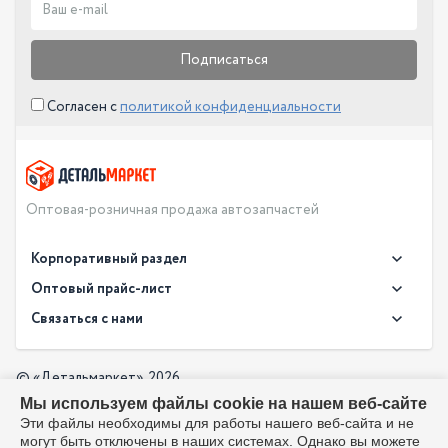
Подписаться
Согласен с
политикой конфиденциальности
Оптовая-розничная продажа автозапчастей
Корпоративный раздел
Новости
Оптовый прайс-лист
Контакты
Связаться с нами
Скачать прайс в XLS
О компании
Доставка
Скачать прайс в PDF
Оптовый прайс-лист
© «Детальмаркет», 2026
Оплата
Мы используем файлы cookie на нашем веб-сайте
Разработка:
Производители
info@detalmarket.ru
Эти файлы необходимы для работы нашего веб-сайта и не
Политика в отношении обработки персональных данных
могут быть отключены в наших системах. Однако вы можете