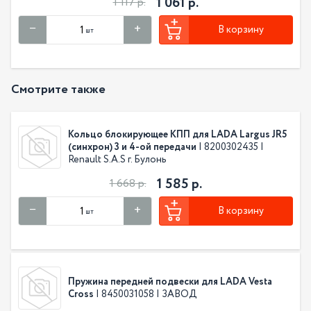
1 061 р.
1 117 р.
В корзину
шт
Смотрите также
Кольцо блокирующее КПП для LADA Largus JR5
(синхрон) 3 и 4-ой передачи
| 8200302435 |
Renault S.A.S г. Булонь
1 585 р.
1 668 р.
В корзину
шт
Пружина передней подвески для LADA Vesta
Cross
| 8450031058 | ЗАВОД