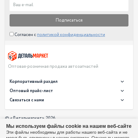
Подписаться
Согласен с
политикой конфиденциальности
Оптовая-розничная продажа автозапчастей
Корпоративный раздел
Новости
Оптовый прайс-лист
Контакты
Связаться с нами
Скачать прайс в XLS
О компании
Доставка
Скачать прайс в PDF
Оптовый прайс-лист
© «Детальмаркет», 2026
Оплата
Мы используем файлы cookie на нашем веб-сайте
Разработка:
Производители
info@detalmarket.ru
Эти файлы необходимы для работы нашего веб-сайта и не
Политика в отношении обработки персональных данных
могут быть отключены в наших системах. Однако вы можете