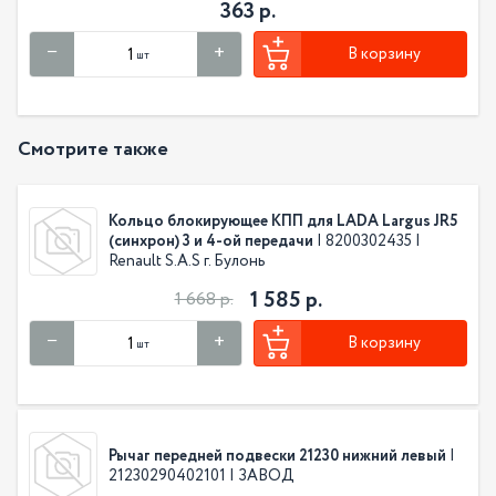
363 р.
В корзину
шт
Смотрите также
Кольцо блокирующее КПП для LADA Largus JR5
(синхрон) 3 и 4-ой передачи
| 8200302435 |
Renault S.A.S г. Булонь
1 585 р.
1 668 р.
В корзину
шт
Рычаг передней подвески 21230 нижний левый
|
21230290402101 | ЗАВОД