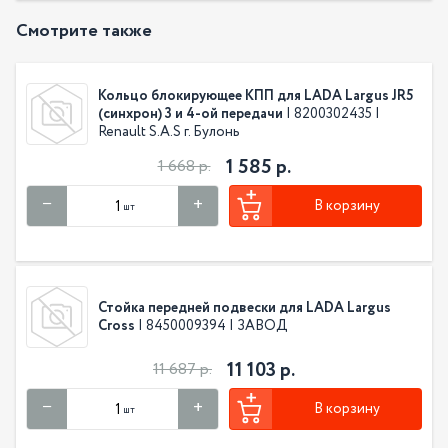
Смотрите также
Кольцо блокирующее КПП для LADA Largus JR5
(синхрон) 3 и 4-ой передачи
| 8200302435 |
Renault S.A.S г. Булонь
1 585 р.
1 668 р.
В корзину
шт
Стойка передней подвески для LADA Largus
Cross
| 8450009394 | ЗАВОД
11 103 р.
11 687 р.
В корзину
шт