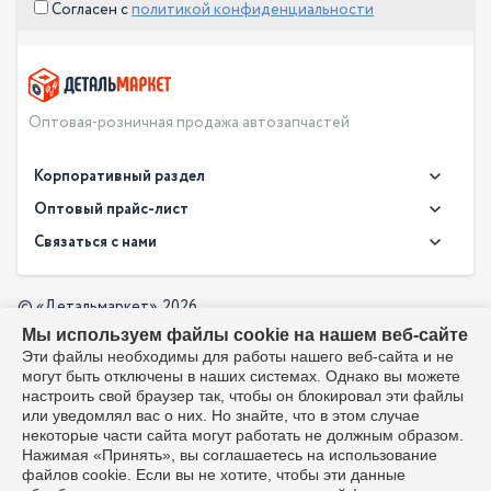
Согласен с
политикой конфиденциальности
Оптовая-розничная продажа автозапчастей
Корпоративный раздел
Новости
Оптовый прайс-лист
Контакты
Связаться с нами
Скачать прайс в XLS
О компании
Доставка
Скачать прайс в PDF
Оптовый прайс-лист
© «Детальмаркет», 2026
Оплата
Мы используем файлы cookie на нашем веб-сайте
Разработка:
Производители
info@detalmarket.ru
Эти файлы необходимы для работы нашего веб-сайта и не
Политика в отношении обработки персональных данных
могут быть отключены в наших системах. Однако вы можете
Перезвоните мне
Все упоминания товарных знаков (включая LADA и АвтоВАЗ)
настроить свой браузер так, чтобы он блокировал эти файлы
используются исключительно для указания совместимости
или уведомлял вас о них. Но знайте, что в этом случае
товаров и соответствуют положениям ст. 1487, 1484
некоторые части сайта могут работать не должным образом.
Гражданского кодекса РФ. Интернет-магазин не является
Нажимая «Принять», вы соглашаетесь на использование
официальным дистрибьютором или представителем ПАО
файлов cookie. Если вы не хотите, чтобы эти данные