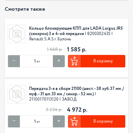
Смотрите также
Кольцо блокирующее КПП для LADA Largus JR5
(синхрон) 3 и 4-ой передачи
| 8200302435 |
Renault S.A.S г. Булонь
1 585 р.
1 668 р.
В корзину
шт
Передача 3-я в сборе 21100 (шест. - 38 зуб. 37 мм. /
муф. - 31 шл. 33 мм. / синхр. - 52 мм.)
|
21100170113120 | ЗАВОД
4 972 р.
5 234 р.
В корзину
шт