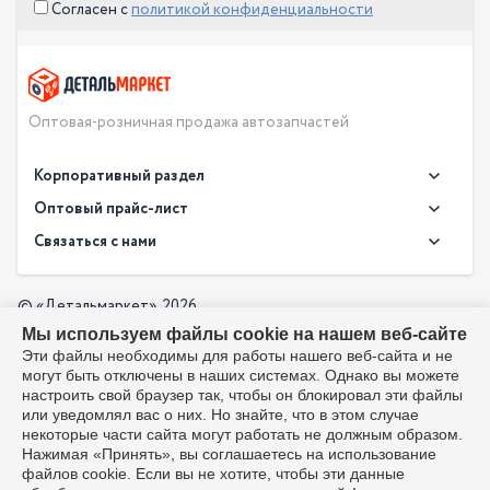
Согласен с
политикой конфиденциальности
Оптовая-розничная продажа автозапчастей
Корпоративный раздел
Новости
Оптовый прайс-лист
Контакты
Связаться с нами
Скачать прайс в XLS
О компании
Доставка
Скачать прайс в PDF
Оптовый прайс-лист
© «Детальмаркет», 2026
Оплата
Мы используем файлы cookie на нашем веб-сайте
Разработка:
Производители
info@detalmarket.ru
Эти файлы необходимы для работы нашего веб-сайта и не
Политика в отношении обработки персональных данных
могут быть отключены в наших системах. Однако вы можете
Перезвоните мне
Все упоминания товарных знаков (включая LADA и АвтоВАЗ)
настроить свой браузер так, чтобы он блокировал эти файлы
используются исключительно для указания совместимости
или уведомлял вас о них. Но знайте, что в этом случае
товаров и соответствуют положениям ст. 1487, 1484
некоторые части сайта могут работать не должным образом.
Гражданского кодекса РФ. Интернет-магазин не является
Нажимая «Принять», вы соглашаетесь на использование
официальным дистрибьютором или представителем ПАО
файлов cookie. Если вы не хотите, чтобы эти данные