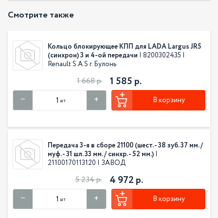
Смотрите также
Кольцо блокирующее КПП для LADA Largus JR5
(синхрон) 3 и 4-ой передачи
| 8200302435 |
Renault S.A.S г. Булонь
1 585 р.
1 668 р.
В корзину
шт
Передача 3-я в сборе 21100 (шест. - 38 зуб. 37 мм. /
муф. - 31 шл. 33 мм. / синхр. - 52 мм.)
|
21100170113120 | ЗАВОД
4 972 р.
5 234 р.
В корзину
шт