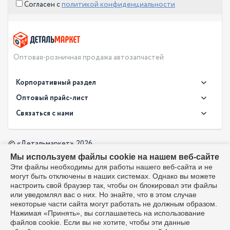
Согласен с
политикой конфиденциальности
Оптовая-розничная продажа автозапчастей
Корпоративный раздел
Новости
Оптовый прайс-лист
Контакты
Связаться с нами
Скачать прайс в XLS
О компании
Доставка
Скачать прайс в PDF
Оптовый прайс-лист
© «Детальмаркет», 2026
Оплата
Мы используем файлы cookie на нашем веб-сайте
Разработка:
Производители
info@detalmarket.ru
Эти файлы необходимы для работы нашего веб-сайта и не
Политика в отношении обработки персональных данных
могут быть отключены в наших системах. Однако вы можете
Перезвоните мне
Все упоминания товарных знаков (включая LADA и АвтоВАЗ)
настроить свой браузер так, чтобы он блокировал эти файлы
используются исключительно для указания совместимости
или уведомлял вас о них. Но знайте, что в этом случае
товаров и соответствуют положениям ст. 1487, 1484
некоторые части сайта могут работать не должным образом.
Гражданского кодекса РФ. Интернет-магазин не является
Нажимая «Принять», вы соглашаетесь на использование
официальным дистрибьютором или представителем ПАО
файлов cookie. Если вы не хотите, чтобы эти данные