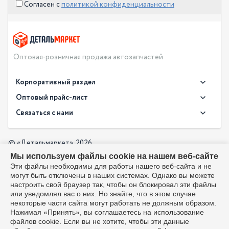
Согласен с
политикой конфиденциальности
Оптовая-розничная продажа автозапчастей
Корпоративный раздел
Новости
Оптовый прайс-лист
Контакты
Связаться с нами
Скачать прайс в XLS
О компании
Доставка
Скачать прайс в PDF
Оптовый прайс-лист
© «Детальмаркет», 2026
Оплата
Мы используем файлы cookie на нашем веб-сайте
Разработка:
Производители
info@detalmarket.ru
Эти файлы необходимы для работы нашего веб-сайта и не
Политика в отношении обработки персональных данных
могут быть отключены в наших системах. Однако вы можете
Перезвоните мне
Все упоминания товарных знаков (включая LADA и АвтоВАЗ)
настроить свой браузер так, чтобы он блокировал эти файлы
используются исключительно для указания совместимости
или уведомлял вас о них. Но знайте, что в этом случае
товаров и соответствуют положениям ст. 1487, 1484
некоторые части сайта могут работать не должным образом.
Гражданского кодекса РФ. Интернет-магазин не является
Нажимая «Принять», вы соглашаетесь на использование
официальным дистрибьютором или представителем ПАО
файлов cookie. Если вы не хотите, чтобы эти данные