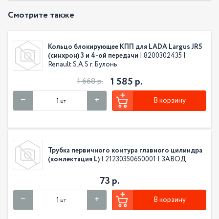
Смотрите также
Кольцо блокирующее КПП для LADA Largus JR5
(синхрон) 3 и 4-ой передачи
| 8200302435 |
Renault S.A.S г. Булонь
1 585 р.
1 668 р.
В корзину
шт
Трубка первичного контура главного цилиндра
(комлектация L)
| 21230350650001 | ЗАВОД
73 р.
В корзину
шт