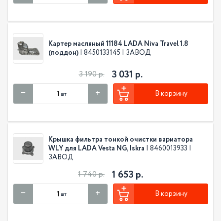
Картер масляный 11184 LADA Niva Travel 1.8
(поддон)
| 8450133145 | ЗАВОД
3 031 р.
3 190 р.
В корзину
шт
Крышка фильтра тонкой очистки вариатора
WLY для LADA Vesta NG, Iskra
| 8460013933 |
ЗАВОД
1 653 р.
1 740 р.
В корзину
шт