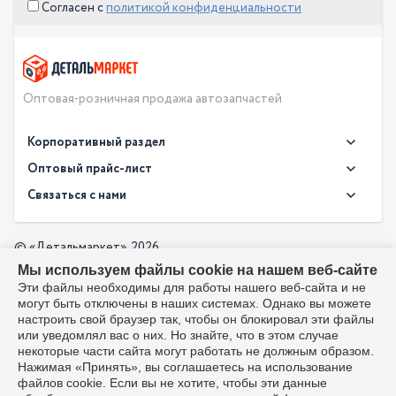
Согласен с
политикой конфиденциальности
Оптовая-розничная продажа автозапчастей
Корпоративный раздел
Новости
Оптовый прайс-лист
Контакты
Связаться с нами
Скачать прайс в XLS
О компании
Доставка
Скачать прайс в PDF
Оптовый прайс-лист
© «Детальмаркет», 2026
Оплата
Мы используем файлы cookie на нашем веб-сайте
Разработка:
Производители
info@detalmarket.ru
Эти файлы необходимы для работы нашего веб-сайта и не
Политика в отношении обработки персональных данных
могут быть отключены в наших системах. Однако вы можете
Перезвоните мне
Все упоминания товарных знаков (включая LADA и АвтоВАЗ)
настроить свой браузер так, чтобы он блокировал эти файлы
используются исключительно для указания совместимости
или уведомлял вас о них. Но знайте, что в этом случае
товаров и соответствуют положениям ст. 1487, 1484
некоторые части сайта могут работать не должным образом.
Гражданского кодекса РФ. Интернет-магазин не является
Нажимая «Принять», вы соглашаетесь на использование
официальным дистрибьютором или представителем ПАО
файлов cookie. Если вы не хотите, чтобы эти данные