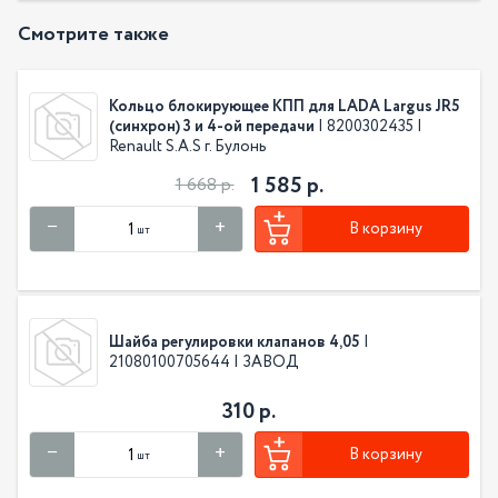
Смотрите также
Кольцо блокирующее КПП для LADA Largus JR5
(синхрон) 3 и 4-ой передачи
| 8200302435 |
Renault S.A.S г. Булонь
1 585 р.
1 668 р.
В корзину
шт
Шайба регулировки клапанов 4,05
|
21080100705644 | ЗАВОД
310 р.
В корзину
шт