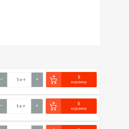
В
к-т
корзину
В
к-т
корзину