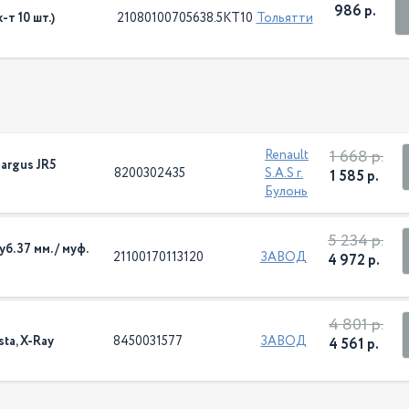
986 р.
т 10 шт.)
21080100705638.5КТ10
Тольятти
1 668 р.
Renault
argus JR5
8200302435
S.A.S г.
1 585 р.
Булонь
5 234 р.
б. 37 мм. / муф.
21100170113120
ЗАВОД
4 972 р.
4 801 р.
ta, X-Ray
8450031577
ЗАВОД
4 561 р.