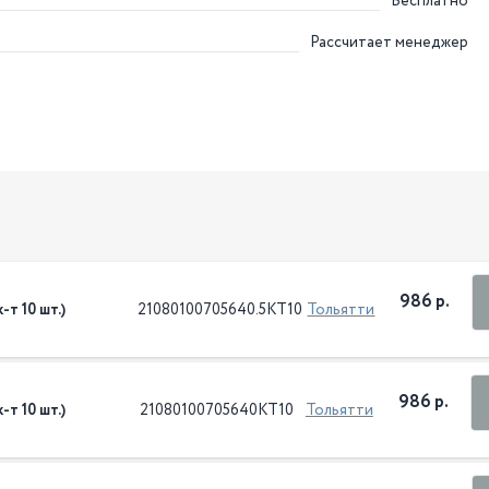
Бесплатно
Рассчитает менеджер
986 р.
т 10 шт.)
21080100705640.5КТ10
Тольятти
986 р.
т 10 шт.)
21080100705640КТ10
Тольятти