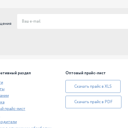
ещения
ативный раздел
Оптовый прайс-лист
ти
Скачать прайс в XLS
ты
ании
Скачать прайс в PDF
ка
й прайс-лист
а
водители