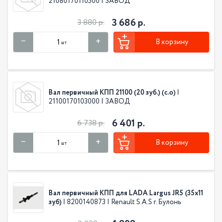
21080170110500 | ЗАВОД
3 686 р.
3 880 р.
В корзину
шт
Вал первичный КПП 21100 (20 зуб.) (с.о)
|
21100170103000 | ЗАВОД
6 401 р.
6 738 р.
В корзину
шт
Вал первичный КПП для LADA Largus JR5 (35х11
зуб)
| 8200140873 | Renault S.A.S г. Булонь