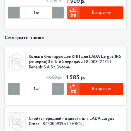
1 909 р.
2 009 р.
В корзину
шт
Смотрите также
Кольцо блокирующее КПП для LADA Largus JR5
(синхрон) 3 и 4-ой передачи
| 8200302435 |
Renault S.A.S г. Булонь
1 585 р.
1 668 р.
В корзину
шт
Стойка передней подвески для LADA Largus
Cross
| 8450009394 | ЗАВОД