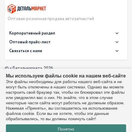
Оптовая-розничная продажа автозапчастей
Корпоративный раздел
Новости
Оптовый прайс-лист
Контакты
Связаться с нами
Скачать прайс в XLS
О компании
Доставка
Скачать прайс в PDF
Оптовый прайс-лист
© «Детальмаркет», 2026
Оплата
Мы используем файлы cookie на нашем веб-сайте
Разработка:
Производители
info@detalmarket.ru
Эти файлы необходимы для работы нашего веб-сайта и не
Политика в отношении обработки персональных данных
могут быть отключены в наших системах. Однако вы можете
Перезвоните мне
Все упоминания товарных знаков (включая LADA и АвтоВАЗ)
настроить свой браузер так, чтобы он блокировал эти файлы
используются исключительно для указания совместимости
или уведомлял вас о них. Но знайте, что в этом случае
товаров и соответствуют положениям ст. 1487, 1484
некоторые части сайта могут работать не должным образом.
Гражданского кодекса РФ. Интернет-магазин не является
Нажимая «Принять», вы соглашаетесь на использование
официальным дистрибьютором или представителем ПАО
файлов cookie. Если вы не хотите, чтобы эти данные
«АвтоВАЗ». Любое использование товарного знака
обрабатывались, то вы должны покинуть сайт!
направлено лишь на объективное информирование о
Понятно
совместимости и не вводит покупателя в заблуждение