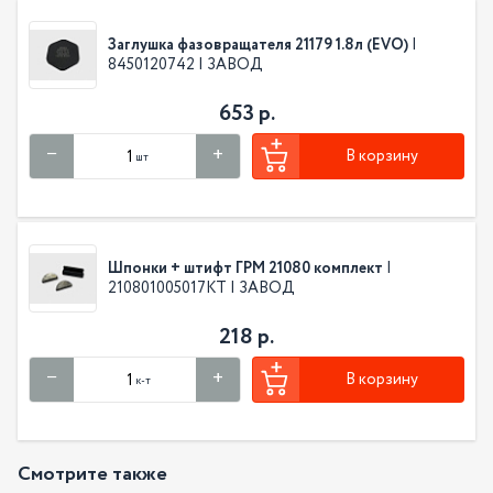
Заглушка фазовращателя 21179 1.8л (EVO)
|
8450120742 | ЗАВОД
653 р.
В корзину
шт
Шпонки + штифт ГРМ 21080 комплект
|
210801005017КТ | ЗАВОД
218 р.
В корзину
к-т
Смотрите также