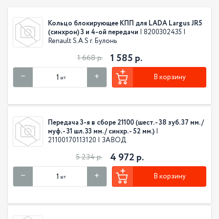
Кольцо блокирующее КПП для LADA Largus JR5
(синхрон) 3 и 4-ой передачи
| 8200302435 |
Renault S.A.S г. Булонь
1 585 р.
1 668 р.
В корзину
шт
Передача 3-я в сборе 21100 (шест. - 38 зуб. 37 мм. /
муф. - 31 шл. 33 мм. / синхр. - 52 мм.)
|
21100170113120 | ЗАВОД
4 972 р.
5 234 р.
В корзину
шт