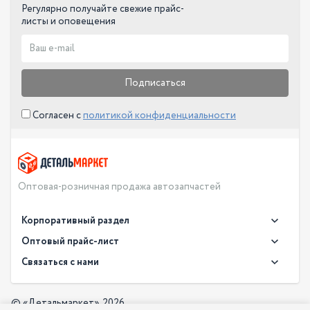
Регулярно получайте свежие прайс-
листы и оповещения
Подписаться
Согласен с
политикой конфиденциальности
Оптовая-розничная продажа автозапчастей
Корпоративный раздел
Новости
Оптовый прайс-лист
Контакты
Связаться с нами
Скачать прайс в XLS
О компании
Доставка
Скачать прайс в PDF
Оптовый прайс-лист
© «Детальмаркет», 2026