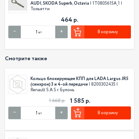
AUDI, SKODA Superb, Octavia
| 1T0805615A_1 |
Тольятти
464 р.
В корзину
шт
Смотрите также
Кольцо блокирующее КПП для LADA Largus JR5
(синхрон) 3 и 4-ой передачи
| 8200302435 |
Renault S.A.S г. Булонь
1 585 р.
1 668 р.
В корзину
шт