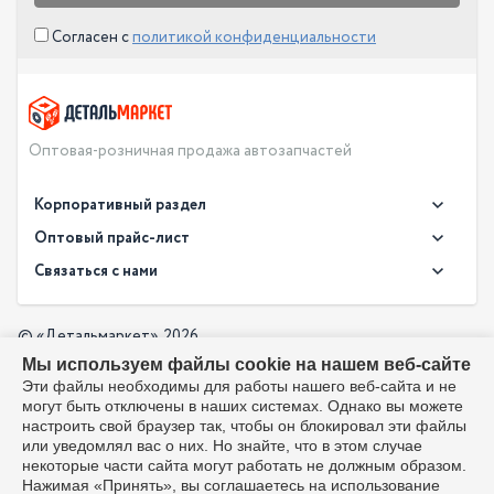
Согласен с
политикой конфиденциальности
Оптовая-розничная продажа автозапчастей
Корпоративный раздел
Новости
Оптовый прайс-лист
Контакты
Связаться с нами
Скачать прайс в XLS
О компании
Доставка
Скачать прайс в PDF
Оптовый прайс-лист
© «Детальмаркет», 2026
Оплата
Мы используем файлы cookie на нашем веб-сайте
Разработка:
Производители
info@detalmarket.ru
Эти файлы необходимы для работы нашего веб-сайта и не
Политика в отношении обработки персональных данных
могут быть отключены в наших системах. Однако вы можете
Перезвоните мне
Все упоминания товарных знаков (включая LADA и АвтоВАЗ)
настроить свой браузер так, чтобы он блокировал эти файлы
используются исключительно для указания совместимости
или уведомлял вас о них. Но знайте, что в этом случае
товаров и соответствуют положениям ст. 1487, 1484
некоторые части сайта могут работать не должным образом.
Гражданского кодекса РФ. Интернет-магазин не является
Нажимая «Принять», вы соглашаетесь на использование