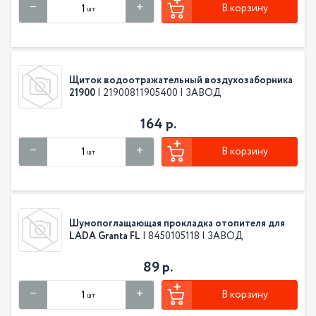
В корзину
шт
Щиток водоотражательный воздухозаборника
21900
| 21900811905400 | ЗАВОД
164 р.
В корзину
шт
Шумопоглащающая прокладка отопителя для
LADA Granta FL
| 8450105118 | ЗАВОД
89 р.
В корзину
шт