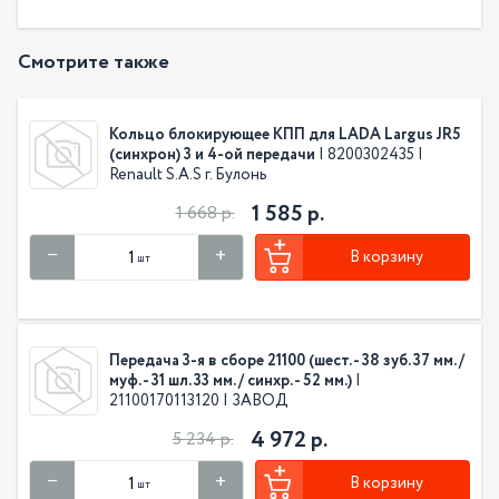
Смотрите также
Кольцо блокирующее КПП для LADA Largus JR5
(синхрон) 3 и 4-ой передачи
| 8200302435 |
Renault S.A.S г. Булонь
1 585 р.
1 668 р.
В корзину
шт
Передача 3-я в сборе 21100 (шест. - 38 зуб. 37 мм. /
муф. - 31 шл. 33 мм. / синхр. - 52 мм.)
|
21100170113120 | ЗАВОД
4 972 р.
5 234 р.
В корзину
шт