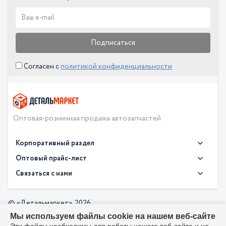
Подписаться
Согласен с
политикой конфиденциальности
Оптовая-розничная продажа автозапчастей
Корпоративный раздел
Новости
Оптовый прайс-лист
Контакты
Связаться с нами
Скачать прайс в XLS
О компании
Доставка
Скачать прайс в PDF
Оптовый прайс-лист
© «Детальмаркет», 2026
Оплата
Мы используем файлы cookie на нашем веб-сайте
Разработка:
Производители
info@detalmarket.ru