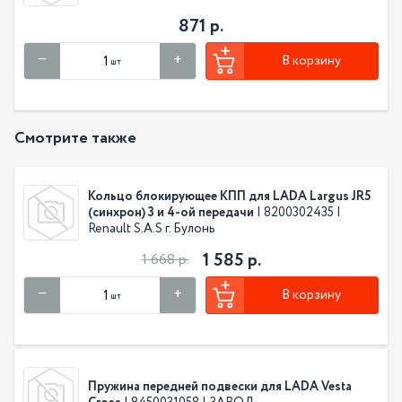
871 р.
В корзину
шт
Смотрите также
Кольцо блокирующее КПП для LADA Largus JR5
(синхрон) 3 и 4-ой передачи
| 8200302435 |
Renault S.A.S г. Булонь
1 585 р.
1 668 р.
В корзину
шт
Пружина передней подвески для LADA Vesta